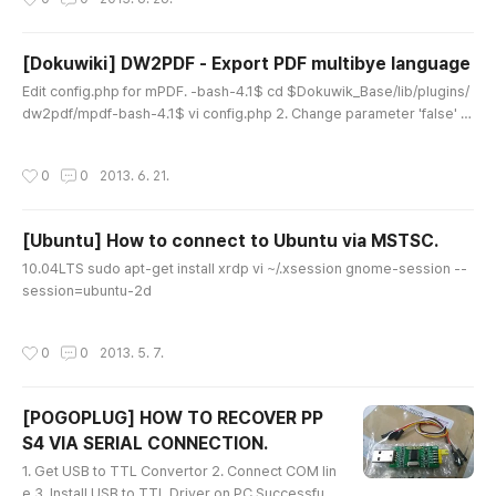
람이나.. 올려놓는 사람이나... 신기한 사람들. ..
[Dokuwiki] DW2PDF - Export PDF multibye language
글 내용
Edit config.php for mPDF. -bash-4.1$ cd $Dokuwik_Base/lib/plugins/
dw2pdf/mpdf-bash-4.1$ vi config.php 2. Change parameter 'false' to
'true' at line 43 ;$this->useAdobeCJK = true; 3. All done.
작성시간
0
0
2013. 6. 21.
[Ubuntu] How to connect to Ubuntu via MSTSC.
글 내용
10.04LTS sudo apt-get install xrdp vi ~/.xsession gnome-session --
session=ubuntu-2d
작성시간
0
0
2013. 5. 7.
[POGOPLUG] HOW TO RECOVER PP
S4 VIA SERIAL CONNECTION.
글 내용
1. Get USB to TTL Convertor 2. Connect COM lin
e 3. Install USB to TTL Driver on PC Successful i