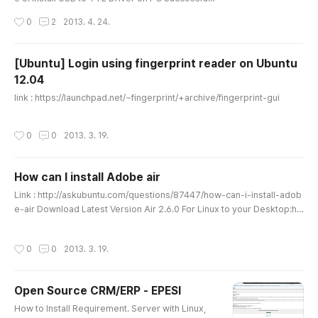
nstall; 4. Connect PP 5. Connection Setup * How
작성시간
0
2
2013. 4. 24.
to get assinged COM port NO. : See 'Device Ma
nager' 6. Save Session and click 'Open' 7. Finish
[Ubuntu] Login using fingerprint reader on Ubuntu
12.04
글 내용
link : https://launchpad.net/~fingerprint/+archive/fingerprint-gui
작성시간
0
0
2013. 3. 19.
How can I install Adobe air
글 내용
Link : http://askubuntu.com/questions/87447/how-can-i-install-adob
e-air Download Latest Version Air 2.6.0 For Linux to your Desktop:htt
p://airdownload.adobe.com/air/lin/download/2.6/AdobeAIRInstaller.b
in - 15.4MbCtrl+Alt+T to open terminalsudo apt-get install ia32-libs
작성시간
0
0
2013. 3. 19.
- (32bit crap if you want to run this in x64 Ubuntu)cd Desktop (chang
e dir. to Desktop dir.)chmod +x AdobeAIRInstaller.bin (chan..
Open Source CRM/ERP - EPESI
글 내용
How to Install Requirement. Server with Linux,