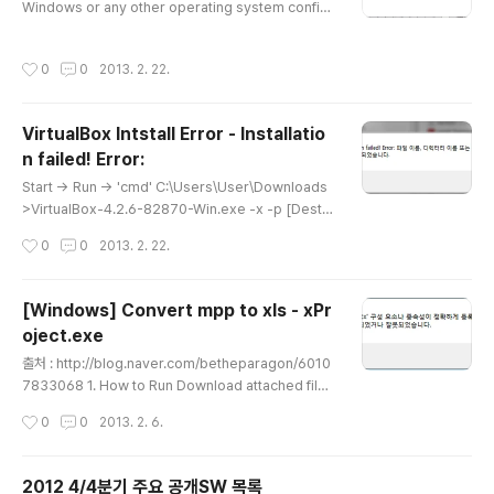
Windows or any other operating system config
ured already to serve web pages (HTTP). We d
evelop and test epesi on Windows, Linux and O
작성시간
0
0
2013. 2. 22.
S X with IIS and Apache or other http server con
figured with PHP support.PHP 5.1.3 (recommen
ded 5.2.2 or newer, because of memory leak in
VirtualBox Intstall Error - Installatio
OB functions set in previous PHP versions)PEA
n failed! Error:
R installed with valid include_path..
글 내용
Start -> Run -> 'cmd' C:\Users\User\Downloads
>VirtualBox-4.2.6-82870-Win.exe -x -p [DestD
ir] C:\Users\User\Downloads>cd [DestDir] C:\U
작성시간
0
0
2013. 2. 22.
sers\User\Downloads\DestDir>dir C2013-02-2
2 오전 11:14 .2013-02-22 오전 11:14 ..2013-02-2
2 오전 11:14 55,360,781 common.cab2013-02-2
[Windows] Convert mpp to xls - xPr
2 오전 11:14 21,743,104 VirtualBox-4.2.6-r82870
oject.exe
-MultiArch_amd64.msi2013-02-22 오전 11:14 19,
글 내용
158,528 VirtualBox-4.2.6-r82870-MultiArch_x8
출처 : http://blog.naver.com/betheparagon/6010
6.msi
7833068 1. How to Run Download attached file
s. Down 2. Just Run .exe 3. Trouble shootings 3
작성시간
0
0
2013. 2. 6.
-1. If you see popup below ; 3-2. Copy DLL files
on your system XP - C:\WINDOWS\System32Wi
n 7, Vista 32bit - C:\WINDOWS\System32Win 7,
2012 4/4분기 주요 공개SW 목록