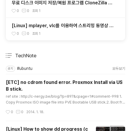
무료 디스크 이미지 저장/복원 프로그램 CloneZilla Liv
e - 1.소개
0
0
조회
1
[Linux] mplayer, vlc를 이용하여 스트리밍 동영상 다
운받기
0
0
조회
1
TechNote
분류 전체보기
주요 글 목록
#ubuntu
모두보기
공지
[ETC] no cdrom found error. Proxmox Install via US
B stick.
글 내용
ref site : http://c-nergy.be/blog/?p=897&cpage=1#comment-998 1.
Copy Proxmox ISO image file into PVE Bootable USB stick.2. Boot fro
m USB on debug mode (Type 'debug' when PVE boot: prompt) 3. Ch
작성시간
0
0
2014. 1. 18.
eck Your USB Stick mount statusNormally, you'll see boot prompt
('#') with 'no cdrom found' message.fdisk -l You can see mount statu
s. 4. mount iso image.mount /dev/sdb1 /mnt (note: the /dev/sdb1 repr
[Linux] How to show dd progress (c