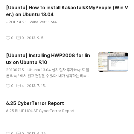
붓. 예상대로 벽돌 ㅠㅠ2.복구시리얼 젠더(USB to TTL)
[Ubuntu] How to install KakaoTalk&MyPeople (Win V
연결을 위한 포고 분리 및 납땜참고 포고플러그 E02 분해
er.) on Ubuntu 13.04
방법포고 본체를 싸고 있는 투명 플라스틱을 뒤에서 당겨
글 내용
벗겨낸다뒷쪽 이음새 부분을 드라이버 등으로 벌려서 뚜껑
- POL : 4.2.1- Wine Ver : 1.6r4
을 딴다. 인터넷에 TX,RX가 바뀌어서 한참 고생을 했다.
위 설정이 맞다. 준비된 USB to TTL 젠더를 연결한다.
작성시간
0
0
2013. 9. 5.
(이후에 사용할 량으로 본체 뒤에 구멍을 내어 선을 뚫었
다) 터미널 연결..
[Ubuntu] Installing HWP2008 for lin
ux on Ubuntu 9.10
글 내용
20130715 - Ubuntu 13.04 설치 절차 추가 hwp도 물
론 리눅스에서 읽고 편집할 수 있다. 내가 생각하는 리눅스
용 hwp는 다음과 같은 장점이 있다. - 가격이 상대적으로
작성시간
0
4
2013. 7. 15.
저렴하다 - 윈도용에 비해 프로모션이 좀 많다.(그래봐야 1
년에 한, 두번이지만 프로모션을 이용하면 정품사용자일
경우 저렴한 가격으로 제품을 업그레이드 받을 수 있다.) -
6.25 CyberTerror Report
Hwp 때문에 윈도를 써야했던 왠지 모를 거지같은 패배감
글 내용
6.25 BLUE HOUSE CyberTerror Report
을 한번 덜 느낄 수 있다. 정품! 할 수만 있다면 사서 쓰자.
본인도 중고로 3만원에 샀다... -> 이 대목이 좀 웃긴다. 포
털인 네X버 카페 중고X라 에서 리눅스용 한글을 검색해서
구매 하였다. -_-ㅋ 중고나라에서 저런걸 사려고 뒤지는 사
작성시간
0
0
2013. 6. 26.