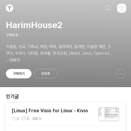
검색하기
티스토리
HarimHouse2
구독자
0
이슬람, 선교, 기독교, 복음, 테러, 알카에다, 탈레반, 이슬람 채권, 스
쿠크, 수쿠크, 인터콥, 최바울, 한국교회, Ubnut, Linux, Open sou
rce, Security
...더보기
구독하기
방명록
신고하기 레이어
열기
인기글
[Linux] Free Visio for Linux - Kivio
0
0
조회
5