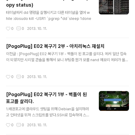
esent..
opy status)
글 내용
터미널에서 dd 명령을 실행시키고 다른 터미널을 열어 w
hile :dosudo kill -USR1 `pgrep ^dd`sleep 1done
작성시간
0
0
2013. 10. 11.
[PogoPlug] E02 복구기 2부 - 아치리눅스 재설치
글 내용
이전글 : [PogoPlug] E02 복구기 1부 - 벽돌이 된 포고를 살리다. 에서 일단 접속
이 되었지만 시리얼 콘솔을 통해서 보니 부팅중 뭔가 모를 nand 메모리 에러가 올라
왔다. 검색결과 다시한번 초기화를 위해 아치리눅스를 설치하기로 했다. 1. Uboot
설치아치리눅스를 설치할 USB 메모리를 꽂고 아치설치때와 마찬가지로 최초에 Ub
작성시간
0
0
2013. 10. 11.
oot을 설치하여 아치리눅스가 작동할 수 있는 환경을 만든다. $ wget http://proj
ects.doozan.com/uboot/install_uboot_mtd0.sh #파일 다운로드$ chmo
d a+x install_uboot_mtd0.sh # 실행권한 부여 $./install_uboot_mtd0.sh
[PogoPlug] E02 복구기 1부 - 벽돌이 된
#스크립트 실행!!!!!! DANGER DANGER DAN..
포고를 살리다.
글 내용
1.배경포고에 클라우드 셋팅을 위해 Debian을 설치하려
고 인터넷을 뒤져 스크립트를 받다.SSH로 접속하여 스크
립트 를 다운로드 하고 실행 중 에러가 났다.연결은 되어 있
작성시간
0
0
2013. 10. 11.
으나 직감적으로 ' 이 연결이 떨어지면 벽돌이 되는구나'라
고 직감수단 방법을 가리지 않고 난리를 쳐보다가 결국 리