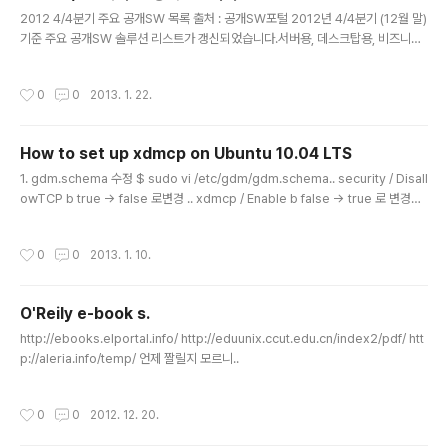
Vista 64bit - C:\WINDOWS\SysWOW64 3-3. Run
글 내용
2012 4/4분기 주요 공개SW 목록 출처 : 공개SW포털 2012년 4/4분기 (12월 말)
CMD as Administrator.Start (Programs - Access
기준 주요 공개SW 솔루션 리스트가 갱신되었습니다.서버용, 데스크탑용, 비즈니스
ories - Prompt) (It must run cmd as Admi..
용, 임베디드분야, 클라우드분야, 품질검증분야로 구분됩니다.사이트에서 표를 보실
수 있고, 각 분야별로 PDF 파일을 무료로 다운받으실 수 있습니다.
작성시간
0
0
2013. 1. 22.
How to set up xdmcp on Ubuntu 10.04 LTS
글 내용
1. gdm.schema 수정 $ sudo vi /etc/gdm/gdm.schema.. security / Disall
owTCP b true -> false 로변경 .. xdmcp / Enable b false -> true 로 변경
2. custom.conf 수정(생성) $ sudo vi /etc/gdm/custom.conf [daemon]R
emoteGreeter = /usr/lib/gdm/gdm-simple-greeter [security]Disallo
작성시간
0
0
2013. 1. 10.
wTCP = falseAllowRemoteRo​​ot = false [xdmcp]Enable = trueDisplay
sPerHost = 2 [gui] [greeter] [chooser] [debug] [servers] 3. restart g
dm$ sud..
O'Reily e-book s.
글 내용
http://ebooks.elportal.info/ http://eduunix.ccut.edu.cn/index2/pdf/ htt
p://aleria.info/temp/ 언제 짤릴지 모르니..
작성시간
0
0
2012. 12. 20.