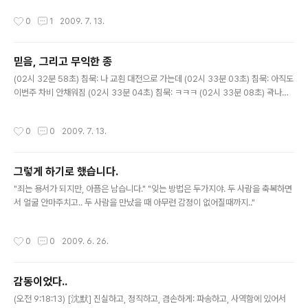
하지만 내심 그런 것은, 바랄 수 없는 - 돈 한푼 없는 그지처럼- 상황이기에 그런 마
작성시간
0
1
2009. 7. 13.
음을 갖게 되는.. 상황에 의해 발생하는 믿음이릴까.. -_-.. 하지만 그 믿음조차 완전
하지 못하니... 오늘은 나의 기분을 이상하게 만드는 - 이제와서 생각해보니 그 '이상
한' 느낌은 부끄러움이었다 - 일이 하나 있었다. 사역지는 서울이지만 섬기던 교회에
믿음, 그리고 무익한 종
대한 마음이 있어 대전으로 주말마다 내려가기로 했다. 위에서도 말했듯이 매주 내려
글 내용
갈 때마다 하나님의 공급하심을 받..
(02시 32분 58초) 침묵: 나 교횐 대전으로 가는데 (02시 33분 03초) 침묵: 아직도
이번주 차비 안채워짐 (02시 33분 04초) 침묵: ㅋㅋㅋ (02시 33분 08초) 곽나미
(빤짝빤짝 예수님/별/): 반석? (02시 33분 09초) 침묵: -_-.. 어떻게 가지 (02시 33
분 10초) 침묵: ㅇㅇ (02시 33분 16초) 곽나미 (빤짝빤짝 예수님/별/): 아 교회 안옮
작성시간
0
0
2009. 7. 13.
겼구나.. (02시 33분 25초) 침묵: 뭐 당분간은.. 주말마다 가서 (02시 33분 30초)
침묵: 하루자면서 (02시 33분 37초) 곽나미 (빤짝빤짝 예수님/별/): 어서자? (02시
33분 38초) 침묵: 좀 교회 침좀 튀겨놓고 기도하면서 ㅋㅋ (02시 33분 41초) 곽나
그렇게 하기로 했습니다.
미 (빤짝빤짝 예수님/별/): ㅋㅋㅋㅋㅋ..
글 내용
"죄는 용서가 되지만, 아픔은 남습니다." "잊는 방법은 두가지야. 두 사람을 축복하면
서 얼굴 안마주치고.. 두 사람을 만났을 때 아무런 감정이 없어질때까지.."
작성시간
0
0
2009. 6. 26.
감동이었다..
글 내용
(오전 9:18:13) [沈默] 진실하고, 정직하고, 겸손하게: 파송하고, 사역함에 있어서