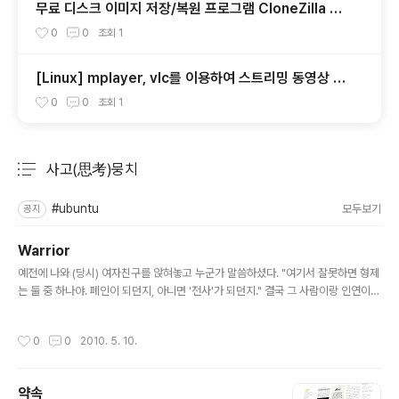
무료 디스크 이미지 저장/복원 프로그램 CloneZilla Liv
e - 1.소개
0
0
조회
1
[Linux] mplayer, vlc를 이용하여 스트리밍 동영상 다
운받기
0
0
조회
1
사고(思考)뭉치
분류 전체보기
주요 글 목록
#ubuntu
모두보기
공지
Warrior
글 내용
예전에 나와 (당시) 여자친구를 앉혀놓고 누군가 말씀하셨다. "여기서 잘못하면 형제
는 둘 중 하나야. 폐인이 되던지, 아니면 '전사'가 되던지." 결국 그 사람이랑 인연이
아니었기에 헤어졌고 잠시동안 나름 힘든 시간을 겪었다. 지금은 모든 것이 그 때와
비하면 거의 정상에 가깝다고 할 수 있다. 다만, 몇몇 영역에 있어 잊어버렸거나 기능
작성시간
0
0
2010. 5. 10.
적으로 고장난 감정의 영역들이 좀 생긴 것 빼곤.. 무엇보다, 다행이 폐인이 되지 않았
다. 달리 말하면, '전사'의 근성을 가진 사람이 되었다고 할까? 사명으로 내 삶의 어떠
함과 상관없이 정해진 목표를 향해 달려갈 수 있는. 다른 건 모르겠는데 여튼, 허공에
약속
대고 칼질을 하지 않게 된 것이다. 떄론 내 안의 '감정(emotion)'과 '느낌(feelin