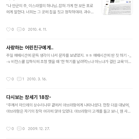
글 내용
g)'을 도려내고 싶..
"나 만군의 주, 이스라엘의 하나님..잡혀 가게 한 모든 포로
에게 말한다. 너희는 그 곳에 집을 짓고 정착하여라. 과수원
도 만들고 그 열매도 따 먹어라. 너희는.. 그 곳에서 번성하
여.. 그 성읍이 평안을 누리도록 노력하고, ..기도하여라. ..
작성시간
0
0
2010. 4. 11.
너희는 지금 너희 가운데 있는 예언자들에게도 속지 말고,
점쟁이들에게도 속지 말고, 꿈쟁이들의 꿈 이야기도 곧이
듣지 말아라. 그들은 단지 나의 이름을 팔아서 너희에게 거
사랑하는 어린친구에게..
짓 예언을 하고 있을 뿐이다. 나 주가 분명히 말한다. 너희
글 내용
가 바빌로니아에서 칠십 년을 다 채우고 나면..너희를 이 곳
주일 예배시간에 문득 생각이 나서 문자를 보냈었지. ㅎㅎ 예배시간에 딴 짓 하기 -_
으로 다시 데리고 오기로 한 나의 은혜로운 약속을 너희에
-v 비전스쿨 입학식에 초청 했을 때 '한 학기를 날려먹느냐 마느냐가 걸린 교육'이라
게 그대로 이루어 주겠다. 너희를 두고 계획하고 있는 일들
는 답문을 보낸거 기억하지? 지금에 와서 생각해 보니 내가 만약 어린친구 네 나이였
은 오직 나만이 알고 있다. 내가 너희를 두고 계획하고 있는
었다면 똑같이 대답했을거란 생각이 들더라구. 수업.. 중요하지. 어렵사리 간 대학이
작성시간
0
1
2010. 3. 16.
일들은 ..
니 열심히 해야지. 그런데 어쩌면 너도 나처럼 10여년이 지나서 지금의 내가 생각하
고 깨닫는 걸 깨달을지도 모르겠단 생각이 들어. 아니면 여전히 그렇지 못하고 지금
부터 시작해서 점점 더 세상 깊이 가 있을지도 모른다는 별로 하고 싶지 않은 생각도
다시보는 창세기 18장-
해보고. 사랑하는 어린친구야. 문자로는 못해준 말이 있단다. 정말 하나님을 만나고
글 내용
하나님의 꿈을 발견하면, 한학기 수업, 아니 내 삶..
"주께서 마므레의 상수리나무 곁에서 아브라함에게 나타나셨다. 한창 더운 대낮에,
아브라함은 자기의 장막 어귀에 앉아 있었다. 아브라함이 고개를 들고 보니, 웬 사람
셋이 자기의 맞은쪽에 서 있었다. 그는 그들을 보자, 장막 어귀에서 달려나가서, 그들
을 맞이하며, 땅에 엎드려서 절을 하였다. 아브라함이 말하였다. "손님들께서 저를 좋
작성시간
0
0
2009. 12. 27.
게 보시면, 이 종의 곁을 그냥 지나가지 마시기 바랍니다. 물을 좀 가져 오라고 하셔
서, 발을 씻으시고, 이 나무 아래에서 쉬시기 바랍니다. 손님들께서 잡수실 것을, 제가