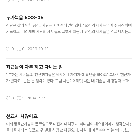
누가복음 5:33-35
글 내용
신랑을 찾기 위한 금식.. 사람들이 예수께 말하였다. "요한의 제자들은 자주 금식하며
기도하고, 바리새파 사람의 제자들도 그렇게 하는데, 당신의 제자들은 먹고 마시는군
요." 예수께서 그들에게 말씀하셨다. "너희는 혼인 잔치의 손님들을, 신랑이 자기들과
함께 있는 동안에 금식하게 할 수 없지 않느냐? 그러나 신랑을 빼앗길 날이 올 터인
작성시간
0
0
2009. 10. 10.
데, 그 날에는 그들이 금식할 것이다." 나의 금식의 이유는..
최근들어 자주 하고 다니는 말-
글 내용
"IT하는 사람들요, 전산쟁이들은 세상에서 자기가 젤 잘난줄 알아요" 그래서 헌신자
가 없다고.. 문든 든 생각이 있다. 그럼 나는? 이제껏 나는 내 기술을 내 경험과 노하
우로만 사역하려고 했다. 겉치레성으로 기도하고 맘 주시는대로 한다고 하며 확신없
는 일들을 나만의 자신감으로 맡았던 적도 있다. 이런면에서 난 더 악하지 않은가? 위
작성시간
0
1
2009. 7. 14.
에 요즘 내가 말하고 다니는 그런 부류의 사람들은 하나님을 알지 못하며 기술과 자
신을 우상화 하지만, 나는 하나님을 알면서도 나의 것을 내세우고 있으니.. 라는 생각.
빌립보서 3:8 "또한 모든 것을 해로 여김은 내 주 그리스도 예수를 아는 지식이 가장
선교사 시잖아요-
고상하기 때문이라 내가 그를 위하여 모든 것을 잃어버리고 배설물로 여김은 그리스
글 내용
도를 얻고.."
어제 동료간사님의 플로잉으로 대전에 내려갔다.(하나님의 채우심이라고 생각한다.)
올라올 차비는 없었고, 뭐 별로 신경 쓰지 않았다. 사실 내 마음 속에는 늘 '하나님이
채우실꺼야-라고 생각해야 해' 뭐 이런 다소 주입된 듯한 사고가 있는 듯하기도 하다.