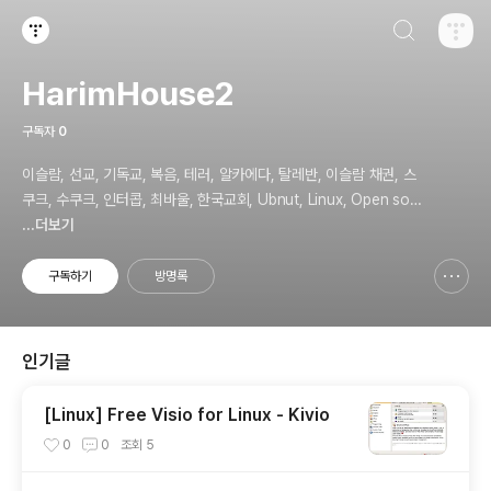
검색하기
티스토리
HarimHouse2
구독자
0
이슬람, 선교, 기독교, 복음, 테러, 알카에다, 탈레반, 이슬람 채권, 스
쿠크, 수쿠크, 인터콥, 최바울, 한국교회, Ubnut, Linux, Open sou
rce, Security
...더보기
구독하기
방명록
신고하기 레이어
열기
인기글
[Linux] Free Visio for Linux - Kivio
0
0
조회
5