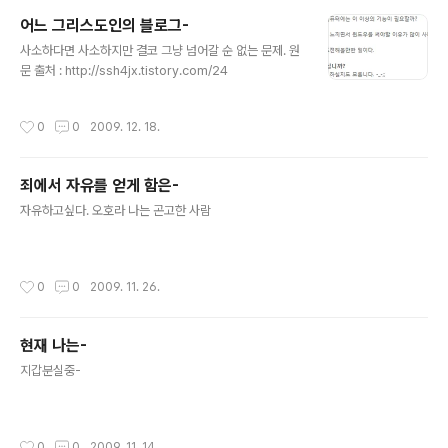
조금 가져 오겠습니다. 이렇게 이 종에게로 오셨으니, 좀 잡수시고, 기분이 상쾌해진
어느 그리스도인의 블로그-
다음에, 길을 떠나시기 바랍니다." 그들이 대답하였다. "좋습니다. 정 그렇게 하라고
글 내용
하시면, 사양하지 않겠습니다." 아브라..
사소하다면 사소하지만 결코 그냥 넘어갈 순 없는 문제. 원
문 출처 : http://ssh4jx.tistory.com/24
작성시간
0
0
2009. 12. 18.
죄에서 자유를 얻게 함은-
글 내용
자유하고싶다. 오호라 나는 곤고한 사람
작성시간
0
0
2009. 11. 26.
현재 나는-
글 내용
지갑분실중-
작성시간
0
0
2009. 11. 14.