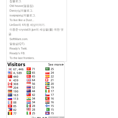
집블로그.
Old house(얼음집).
Danzy님의블로그.
suapapa님의블로그.
To live like a Dust...
LinSoo의 4차원 세상이야기.
이종준-crystal과 jjun의 세상을(를) 위한 댓
글.
SoftWant.com.
말씀삶(QT).
Ready's Twitt.
Ready's FB.
To the last frontiers.