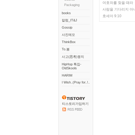
여호와를 찾을 때라
Packaging
사람을 기다리지 아
books
호세아 9:10
칼럼_IT&J
Gossip
사진메모
ThinkBox
To.봄
사고(思考)뭉치
HipHop 특집-
OldSkools
HARIM
I Wish..(Pray for..!..
티스토리가입하기