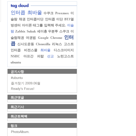
인터콥 최바울
수쿠크
Proxmox
이
슬람 채권
인터콥이단
인터콥 이단
BTJ열
방센터
아이폰
태그를 입력해 주세요.
이슬
람
Zabbix
Sukuk
세이총
우분투
스쿠크
이
인터
슬람채권
여권법
Google Chrome
콥
신사도운동
Clonezilla
리눅스 고스트
인터콥 비전스쿨
최바울
디스크이미지
NSHC
아프간 피랍
선교
노턴고스트
ubuntu
공지사항
#ubuntu
즐겨찾기 2009.06월
Ready's Focus!
최근댓글
최근기사
최근트랙백
링크
PhotoAlbum.