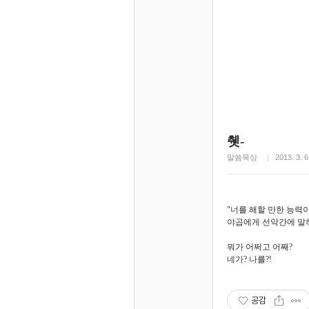
췟-
말씀묵상
2013. 3. 6
"너를 해할 만한 능력
야곱에게 선악간에 말하지
뭐가 어쩌고 어째?
네가? 나를?!
공감