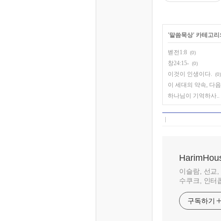
'
말씀묵상
' 카테고리
벧전1:8
(0)
창24:15-
(0)
이것이 인생이다.
(0)
이 세대의 약속, 다
하나님이 기억하사..
HarimHou
이슬람, 선교,
수쿠크, 인터콥, 
구독하기