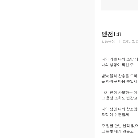
벧전1:8
말씀묵상
2013. 2. 2
나의 기쁨 나의 소망 
나의 생명이 되신 주
밤낮 불러 찬송을 드
늘 아쉬운 마음 뿐일세
나의 진정 사모하는 
그 음성 조차도 반갑고
나의 생명 나의 참소
오직 예수 뿐일세
주 얼굴 한번 뵌적 없
그 눈빛 내게 깃들고