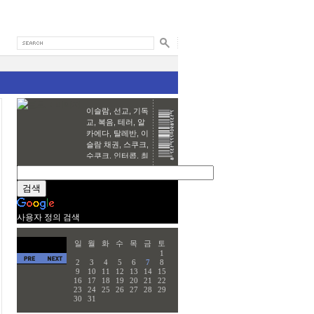
이슬람, 선교, 기독
교, 복음, 테러, 알
카에다, 탈레반, 이
슬람 채권, 스쿠크,
수쿠크, 인터콥, 최
바울, 한국교회,
Ubnut, Linux,
Open source,
Security
harim~♥
사용자 정의 검색
일
월
화
수
목
금
토
1
2
3
4
5
6
7
8
9
10
11
12
13
14
15
16
17
18
19
20
21
22
23
24
25
26
27
28
29
30
31