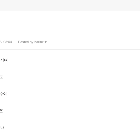
5. 08:04
Posted by harim~♥
되시며
려도
예수여
망은
으나