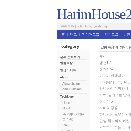
HarimHouse
total
today
yesterday
2026.08.07
|
홈
태그
미디어로그
위치로그
방명
'말씀묵상'에 해당되는
췟-
분류 전체보기
벧전1:8
말씀묵상
창24:15-
일상의기록
이것이 인생이다.
About
이 세대의 약속, 다
About 1slam
하나님이 기억하사..
About Miss0n
자뻑, 골라먹는 맘대
TechNote
창세기 5
Linux
자비와 긍휼
Mobile
My Apps(어플&
하나님의 도우심 - 
앱소개)
인생-최고의 디테일
Etc.
기억하게 하는 그 이
Ubuntu