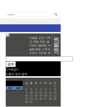
이슬람, 선교, 기독
교, 복음, 테러, 알
카에다, 탈레반, 이
슬람 채권, 스쿠크,
수쿠크, 인터콥, 최
바울, 한국교회,
Ubnut, Linux,
Open source,
Security
harim~♥
사용자 정의 검색
일
월
화
수
목
금
토
1
2
3
4
5
6
7
8
9
10
11
12
13
14
15
16
17
18
19
20
21
22
23
24
25
26
27
28
29
30
31