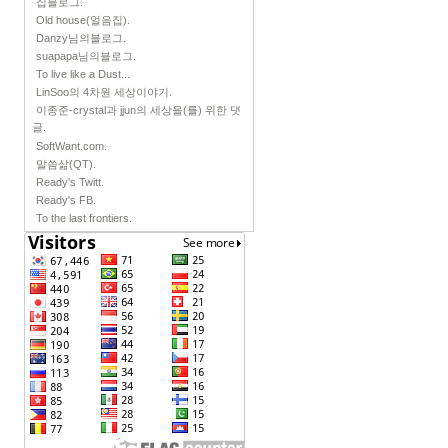
집블로그.
Old house(얼음집).
Danzy님의블로그.
suapapa님의블로그.
To live like a Dust...
LinSoo의 4차원 세상이야기.
이종준-crystal과 jjun의 세상을(를) 위한 댓
글.
SoftWant.com.
말씀삶(QT).
Ready's Twitt.
Ready's FB.
To the last frontiers.