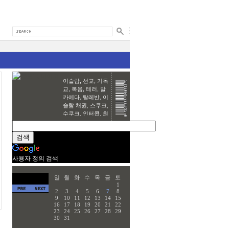
이슬람, 선교, 기독
교, 복음, 테러, 알
카에다, 탈레반, 이
슬람 채권, 스쿠크,
수쿠크, 인터콥, 최
바울, 한국교회,
Ubnut, Linux,
Open source,
Security
harim~♥
사용자 정의 검색
일
월
화
수
목
금
토
1
2
3
4
5
6
7
8
9
10
11
12
13
14
15
16
17
18
19
20
21
22
23
24
25
26
27
28
29
30
31