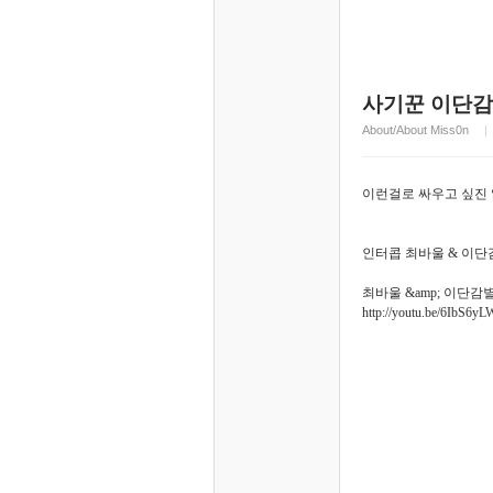
사기꾼 이단감별사
About/About Miss0n
이런걸로 싸우고 싶진 
인터콥 최바울 & 이단감
최바울 &amp; 이단감
http://youtu.be/6IbS6y