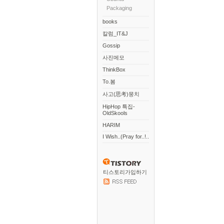
Packaging
books
칼럼_IT&J
Gossip
사진메모
ThinkBox
To.봄
사고(思考)뭉치
HipHop 특집-
OldSkools
HARIM
I Wish..(Pray for..!..
티스토리가입하기