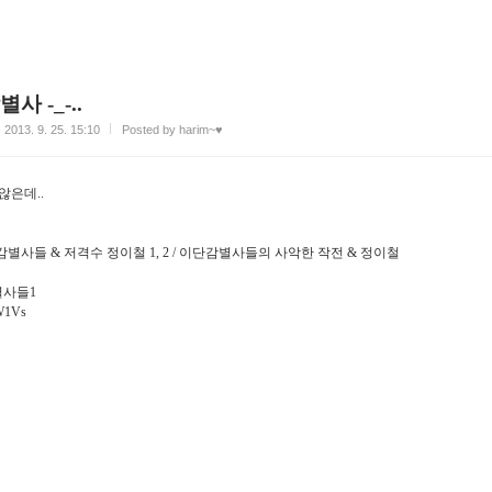
 -_-..
2013. 9. 25. 15:10
Posted by harim~♥
않은데..
별사들 & 저격수 정이철 1, 2 / 이단감별사들의 사악한 작전 & 정이철
별사들1
LW1Vs