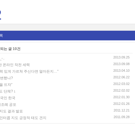
2
록
되는 글 10건
2013.09.25
..
2013.09.08
한 온라인 작전 세력
2013.04.10
력 있게 가르쳐 주신다면 얼마든지…”
2012.06.22
 변했나?
2012.03.02
을 뜨자”
2012.02.02
도 단체?
1
2012.01.30
강국인 한국
2012.01.26
조례 공포
2011.12.21
학지도 결과 발표
2011.09.28
 인터콥 지도 긍정적 태도 견지