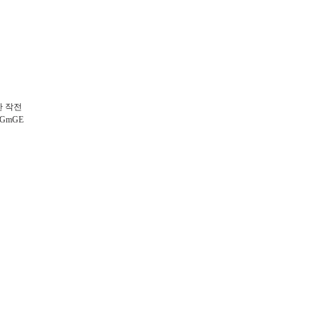
 작전
n5GmGE