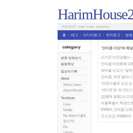
HarimHouse
total
today
yesterday
2026.08.07
|
홈
태그
미디어로그
위치로그
방명
'인터콥 이단'에 해당
사기꾼 이단감별사 -_-
분류 전체보기
인터콥 이단화에 대
말씀묵상
최바울 선교사 “설득
일상의기록
인터콥, 과연 얼마나
About
“비전스쿨로 선교 눈
About 1slam
‘세이연’은 적그리스
About Miss0n
[김형태 칼럼] 선교
TechNote
서울특별시 학생인권
Linux
KWMA, 인터콥 신
Mobile
My Apps(어플&
고신교단, KWMA의
앱소개)
Etc.
Ubuntu