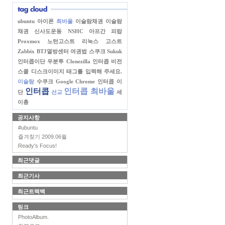
ubuntu
아이폰
최바울
이슬람채권
이슬람
채권
신사도운동
NSHC
아프간 피랍
Proxmox
노턴고스트
리눅스 고스트
Zabbix
BTJ열방센터
여권법
스쿠크
Sukuk
인터콥이단
우분투
Clonezilla
인터콥 비전
스쿨
디스크이미지
태그를 입력해 주세요.
이슬람
수쿠크
Google Chrome
인터콥 이
인터콥
인터콥 최바울
단
선교
세
이총
공지사항
#ubuntu
즐겨찾기 2009.06월
Ready's Focus!
최근댓글
최근기사
최근트랙백
링크
PhotoAlbum.