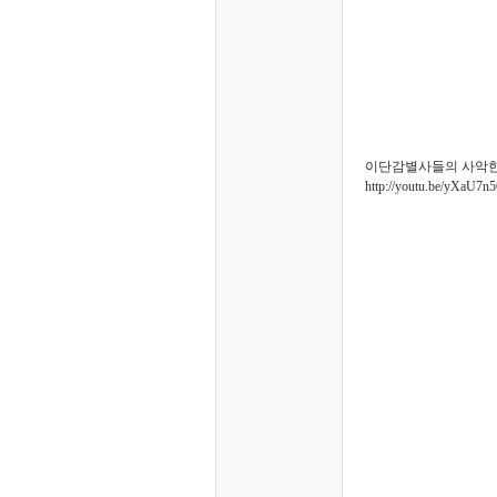
이단감별사들의 사악한
http://youtu.be/yXaU7