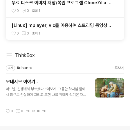
무료 디스크 이미지 저장/복원 프로그램 CloneZilla Liv
e - 1.소개
0
0
조회
1
[Linux] mplayer, vlc를 이용하여 스트리밍 동영상 다
운받기
0
0
조회
1
ThinkBox
분류 전체보기
주요 글 목록
#ubuntu
모두보기
공지
오네시모 이야기..
글 내용
어느날, 선생께서 부르셨다. "여보게. 그동안 하나님 앞에
서 참으로 신실하게 그리고 또한 나를 귀하게 섬겨온 자네
에게 진심으로 고맙게 생각하네. 음... 그런데 말일세, 한가
지 걸리는게 있어." "선생님, 무엇입니까?" "자네의 전 주인
작성시간
0
0
2009. 10. 28.
빌레몬에 대한 이야기 일세.." "..." "언젠간 이런 날이 올거
라고 자네도 알고 있었을테지.." "... 네.." "여기 빌레몬에게
보내는 편지가 있네. 이걸 자네 전 주인에게 좀 전해주지 않
겠나." "... 네, 선생님. 그렇게 하겠습니다." 오네시모는 편