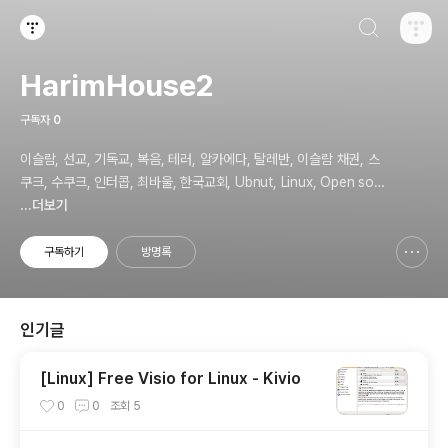
검색하기
티스토리
HarimHouse2
구독자
0
이슬람, 선교, 기독교, 복음, 테러, 알카에다, 탈레반, 이슬람 채권, 스
쿠크, 수쿠크, 인터콥, 최바울, 한국교회, Ubnut, Linux, Open sou
rce, Security
...더보기
구독하기
방명록
신고하기 레이어
열기
인기글
[Linux] Free Visio for Linux - Kivio
0
0
조회
5