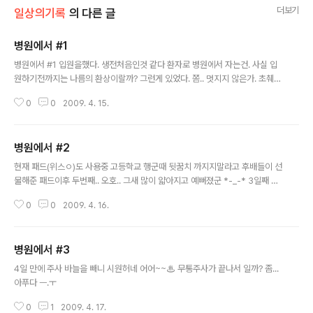
더보기
일상의기록
의 다른 글
병원에서 #1
글 내용
병원에서 #1 입원을했다. 생전처음인것 같다 환자로 병원에서 자는건. 사실 입
원하기전까지는 나름의 환상이랄까? 그런게 있었다. 쫌.. 멋지지 않은가. 초췌한
모습의 쥔공??(음? 이거 뭐 애도 아니고) 새로운것들을 해보았다. 환자복에 척
0
0
2009. 4. 15.
추주사도 맞고 10분밖에 걸리지않는 희한한 수술도 해보고.. 쉬는동안 수리하
려했던부분들인데 어기적데다 지금에서야하는군 입원하면 그래도 기도원처럼
조용히 뭔가 할수있을줄알았는데 쉽지않다. 신약 한번은 읽어야겠다고 했는데
병원에서 #2
숨은복병들.. tv에 같은방입원한 아저씨를 찾아오는 문병객들(참고로 난 손님같
글 내용
으거 읍다 나의 입원을 사람들에게 알리지 않았기 때문에).. 무엇보다 여기선 인
현재 패드(위스ㅇ)도 사용중 고등학교 행군때 뒷꿈치 까지지말라고 후배들이 선
터넷이고 뭐고 안될줄 알았건만 이런 상황에서 작동한 나의 잔머리엔진과 첨단
물해준 패드이후 두번째.. 오호.. 그새 많이 얇아지고 예뻐졌군 *-_-* 3일째 팔
전화기의 도움으로 인터넷접속..
에 바늘꽂고 있으려니 귀찮군..
0
0
2009. 4. 16.
병원에서 #3
글 내용
4일 만에 주사 바늘을 빼니 시원허네 어어~~♨ 무통주사가 끝나서 일까? 좀...
아푸다 ㅡ.ㅜ
0
1
2009. 4. 17.