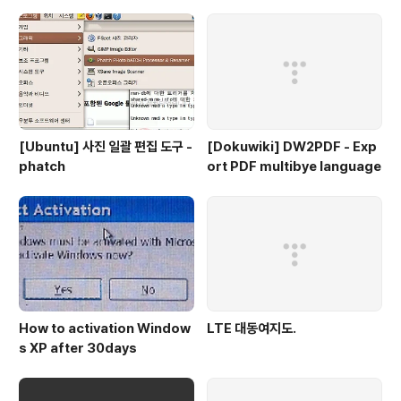
[Ubuntu] 사진 일괄 편집 도구 -
[Dokuwiki] DW2PDF - Exp
phatch
ort PDF multibye language
How to activation Window
LTE 대동여지도.
s XP after 30days