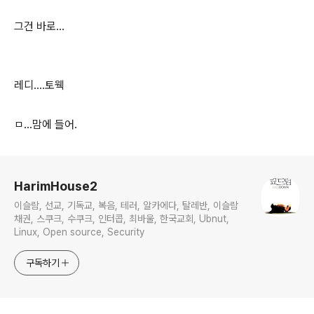
그건 바로...
레디....토웩
ㅁ...맘에 들어.
로그 정보
HarimHouse2
이슬람, 선교, 기독교, 복음, 테러, 알카에다, 탈레반, 이슬람
채권, 스쿠크, 수쿠크, 인터콥, 최바울, 한국교회, Ubnut,
Linux, Open source, Security
구독하기