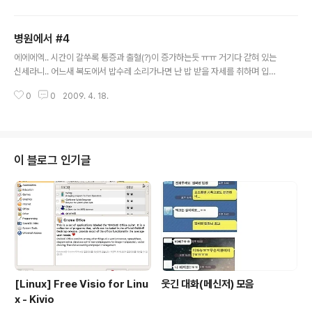
병원에서 #4
글 내용
에에에엑.. 시간이 갈쑤록 통증과 출혈(?)이 증가하는듯 ㅠㅠ 거기다 갇혀 있는
신세라니.. 어느새 복도에서 밥수레 소리가나면 난 밥 받을 자세를 취하며 입맛
을다신다.....
0
0
2009. 4. 18.
이 블로그 인기글
[Linux] Free Visio for Linu
웃긴 대화(메신저) 모음
x - Kivio