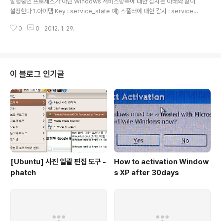
실행중인 프로세스가 아닌 Windows 서비스항목에 대한 감시는 아래와 같이
설정한다 1.아이템 Key : service_state 예) 스풀러에 대한 감시 : service_
state[spoolsvr] 2. 작성된 아이템으로 트리거 등록 Q. Filezilla FTP Serv
0
0
2012. 1. 29.
er 서비스는 어떻게 등록할까? :)
이 블로그 인기글
[Ubuntu] 사진 일괄 편집 도구 -
How to activation Window
phatch
s XP after 30days