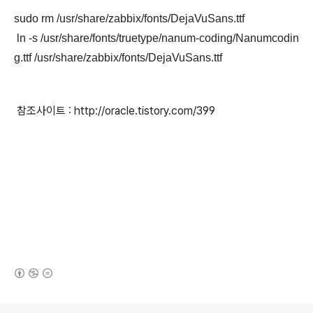
sudo rm /usr/share/zabbix/fonts/DejaVuSans.ttf
ln -s /usr/share/fonts/truetype/nanum-coding/Nanumcodin
g.ttf /usr/share/zabbix/fonts/DejaVuSans.ttf
참조사이트 : http://oracle.tistory.com/399
(새창열림)
로그 정보