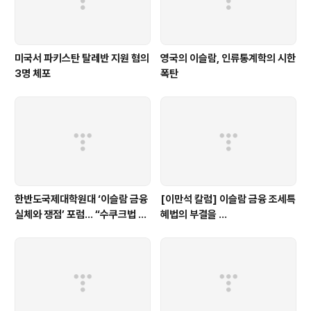
미국서 파키스탄 탈레반 지원 혐의
영국의 이슬람, 인류통계학의 시한
3명 체포
폭탄
한반도국제대학원대 ‘이슬람 금융
[이만석 칼럼] 이슬람 금융 조세특
실체와 쟁점’ 포럼… “수쿠크법 허
혜법의 부결을 ...
용, 이슬람 확장과 맞물려 있어”