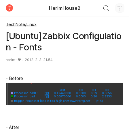
검색하기
HarimHouse2
티스토리
TechNote/Linux
[Ubuntu]Zabbix Configulatio
n - Fonts
harim~♥
2012. 2. 3. 21:54
- Before
- After