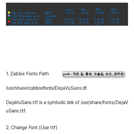
1. Zabbix Fonts Path
path : 작은 길, 통로, 오솔길, 보도, 경주로
/usr/share/zabbix/fonts/DejaVuSans.ttf
DejaVuSans.ttf is a symbolic link of /usr/share/fonts/DejaV
uSans.ttf.
2. Change Font (Use ttf)