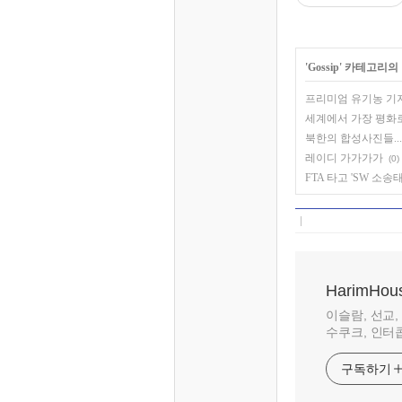
'
Gossip
' 카테고리의
프리미엄 유기농 기저
세계에서 가장 평화
북한의 합성사진들...
레이디 가가가가
(0)
FTA 타고 'SW 소
HarimHou
이슬람, 선교,
수쿠크, 인터콥, 
구독하기