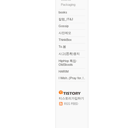
Packaging
books
칼럼_IT&J
Gossip
사진메모
ThinkBox
To.봄
사고(思考)뭉치
HipHop 특집-
OldSkools
HARIM
I Wish..(Pray for..!..
티스토리가입하기