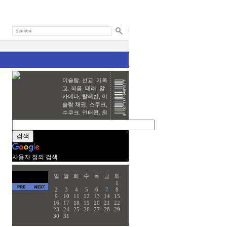
이슬람, 선교, 기독
교, 복음, 테러, 알
카에다, 탈레반, 이
슬람 채권, 스쿠크,
수쿠크, 인터콥, 최
바울, 한국교회,
Ubnut, Linux,
Open source,
Security
harim~♥
사용자 정의 검색
일
월
화
수
목
금
토
1
2
3
4
5
6
7
8
9
10
11
12
13
14
15
16
17
18
19
20
21
22
23
24
25
26
27
28
29
30
31