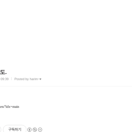
도.
 09:39
Posted by harim~♥
tizen/?idx=main
구독하기