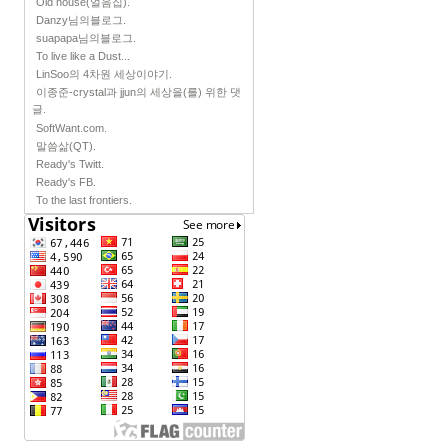
Old house(얼음집).
Danzy님의블로그.
suapapa님의블로그.
To live like a Dust...
LinSoo의 4차원 세상이야기.
이종준-crystal과 jjun의 세상을(를) 위한 댓
글.
SoftWant.com.
말씀삶(QT).
Ready's Twitt.
Ready's FB.
To the last frontiers.