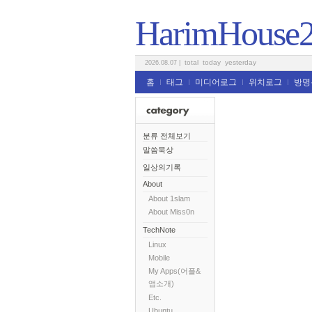
HarimHouse
total
today
yesterday
2026.08.07
|
홈
태그
미디어로그
위치로그
방명
분류 전체보기
말씀묵상
일상의기록
About
About 1slam
About Miss0n
TechNote
Linux
Mobile
My Apps(어플&
앱소개)
Etc.
Ubuntu