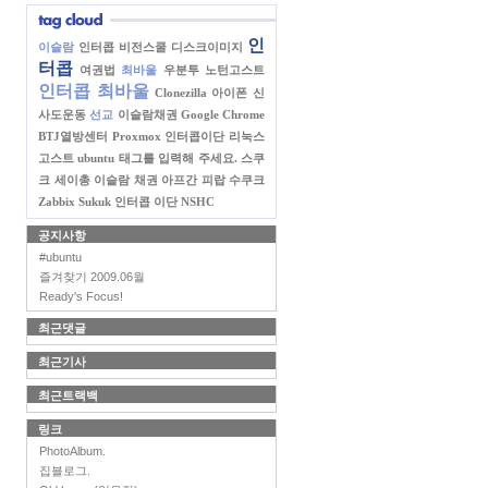
인
이슬람
인터콥 비전스쿨
디스크이미지
터콥
여권법
최바울
우분투
노턴고스트
인터콥 최바울
Clonezilla
아이폰
신
사도운동
선교
이슬람채권
Google Chrome
BTJ열방센터
Proxmox
인터콥이단
리눅스
고스트
ubuntu
태그를 입력해 주세요.
스쿠
크
세이총
이슬람 채권
아프간 피랍
수쿠크
Zabbix
Sukuk
인터콥 이단
NSHC
공지사항
#ubuntu
즐겨찾기 2009.06월
Ready's Focus!
최근댓글
최근기사
최근트랙백
링크
PhotoAlbum.
집블로그.