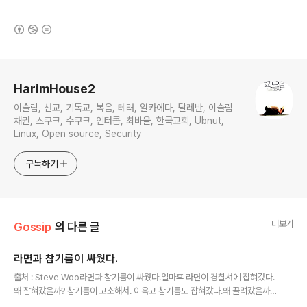
(새창열림)
로그 정보
HarimHouse2
이슬람, 선교, 기독교, 복음, 테러, 알카에다, 탈레반, 이슬람
채권, 스쿠크, 수쿠크, 인터콥, 최바울, 한국교회, Ubnut,
Linux, Open source, Security
구독하기
더보기
Gossip
의 다른 글
라면과 참기름이 싸웠다.
글 내용
출처 : Steve Woo라면과 참기름이 싸웠다.얼마후 라면이 경찰서에 잡혀갔다.
왜 잡혀갔을까? 참기름이 고소해서. 이윽고 참기름도 잡혀갔다.왜 끌려갔을까?
라면이 다 불어서... 구경하던 김밥도 잡혀갔다. 왜? 말려들어서, 소식을 들은 아