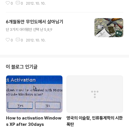
0
0
2012. 10. 10.
이스크림이 경찰서로 면회 가다가 교통사고를 당했다. 왜? 차가와서... 이 소식
을 듣고 스프가 졸도했다. 왜? 국물이 쫄아서... 재수없게 꽈배기도 걸려들었다.
왜? 일이 꼬여서, 아무상관없는 식초도 모든 일을 망치고 말았다. 왜? 초 쳐서,
6개월동안 무인도에서 살아님기
그런데 이 모든일이 소금때문이란다. 왜? 소금이 짠거 랍니다. . .ㅋㅋㅋㅋ 웃으
글 내용
며 삽시다.. ...이 모든 사건의 내역을 커피가 써서 알려지게 된거라고 하더군요..
단 3가지 아이템만 선택 난 5,8,9
ㅋㅋ
0
0
2012. 10. 10.
이 블로그 인기글
How to activation Window
영국의 이슬람, 인류통계학의 시한
s XP after 30days
폭탄