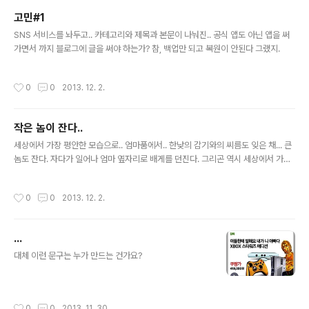
고민#1
글 내용
SNS 서비스를 놔두고.. 카테고리와 제목과 본문이 나눠진.. 공식 앱도 아닌 앱을 써
가면서 까지 블로그에 글을 써야 하는가? 참, 백업만 되고 복원이 안된다 그랬지.
작성시간
0
0
2013. 12. 2.
작은 놈이 잔다..
글 내용
세상에서 가장 평안한 모습으로.. 엄마품에서.. 한낮의 감기와의 씨름도 잊은 채... 큰
놈도 잔다. 자다가 일어나 엄마 옆자리로 배게를 던진다. 그리곤 역시 세상에서 가장
평안한 모습으로 배를 벅벅 긁으며.. 내 얼굴을 뜯어놓은건 언제 그랬냐는듯.. -_-;;
작성시간
0
0
2013. 12. 2.
...
글 내용
대체 이런 문구는 누가 만드는 건가요?
작성시간
0
0
2013. 11. 30.