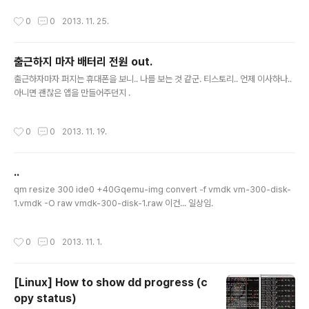
작성시간
0
0
2013. 11. 25.
출근하지 마자 배터리 전원 out.
글 내용
출근하자마자 퍼지는 휴대폰을 보니.. 나를 보는 것 같군. 티스토리.. 언제 이사하나..
아니면 괜찮은 앱을 만들어주던지 .
작성시간
0
0
2013. 11. 19.
..
글 내용
qm resize 300 ide0 +40Gqemu-img convert -f vmdk vm-300-disk-
1.vmdk -O raw vmdk-300-disk-1.raw 이건... 일상임.
작성시간
0
0
2013. 11. 1.
[Linux] How to show dd progress (c
opy status)
글 내용