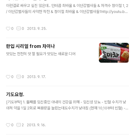
연결을 위한 포고 분리 및 납땜참고 포고플러그 E02 분해
글 내용
이런걸로 싸우고 싶진 않은데.. 인터콥 최바울 & 이단감별사들 & 저격수 정이철 1, 2
방법포고 본체를 싸고 있는 투명 플라스틱을 뒤에서 당겨
/ 이단감별사들의 사악한 작전 & 정이철 최바울 & 이단감별사들1http://youtu.be/
벗겨낸다뒷쪽 이음새 부분을 드라이버 등으로 벌려서 뚜껑
6IbS6yLW1Vs 최바울 & 이단감별사들2http://youtu.be/KfskDJPDiSU 이단
을 딴다. 인터넷에 TX,RX가 바뀌어서 한참 고생을 했다.
감별사들의 사악한 작전http://youtu.be/yXaU7n5GmGE
위 설정이 맞다. 준비된 USB to TTL 젠더를 연결한다.
작성시간
0
0
2013. 9. 25.
(이후에 사용할 량으로 본체 뒤에 구멍을 내어 선을 뚫었
다) 터미널 연결..
한입 시리얼 from 차이나
글 내용
맛있는 천천히 맛 할 필요가 맛있는 새로운 디어
작성시간
0
0
2013. 9. 17.
기도요청.
글 내용
[기도부탁] 1. 둘째를 임신중인 아내의 건강을 위해 - 임신성 당뇨 - 빈혈 수치가 낮
아져 약을 1일 2회로 복용량을 늘렸는데도수치가 낮아짐 (현재 10,10부터 빈혈) -
알부민 수치가 낮아 혈액응고가 잘 되지 않는 상태(현재 2.2, 3.3부터 정상)(출산시
지혈이 잘 안될 수 있음) - 위의 상황과 가정의 문제들로 심적 스트레스가 심함. 2. 뱃
작성시간
0
2
2013. 9. 16.
속의 아이를 위해뱃속에 아들(태명:단비) 콩팥에 물이 차 있다고 합니다.아무일 없이
건강하게 세상에 나올 수 있도록 3. 산후조리 기간동안 첫째 아들(이음)의 어린이집