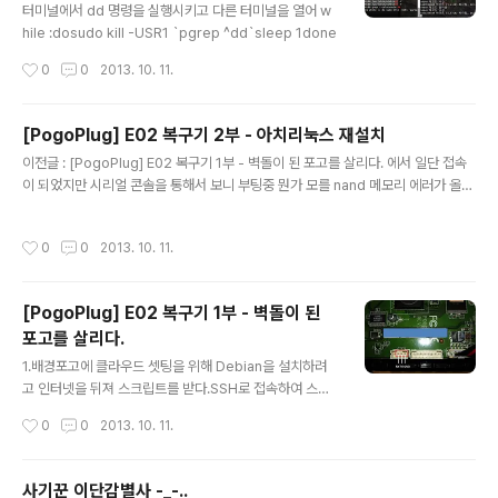
터미널에서 dd 명령을 실행시키고 다른 터미널을 열어 w
hile :dosudo kill -USR1 `pgrep ^dd`sleep 1done
작성시간
0
0
2013. 10. 11.
[PogoPlug] E02 복구기 2부 - 아치리눅스 재설치
글 내용
이전글 : [PogoPlug] E02 복구기 1부 - 벽돌이 된 포고를 살리다. 에서 일단 접속
이 되었지만 시리얼 콘솔을 통해서 보니 부팅중 뭔가 모를 nand 메모리 에러가 올라
왔다. 검색결과 다시한번 초기화를 위해 아치리눅스를 설치하기로 했다. 1. Uboot
설치아치리눅스를 설치할 USB 메모리를 꽂고 아치설치때와 마찬가지로 최초에 Ub
작성시간
0
0
2013. 10. 11.
oot을 설치하여 아치리눅스가 작동할 수 있는 환경을 만든다. $ wget http://proj
ects.doozan.com/uboot/install_uboot_mtd0.sh #파일 다운로드$ chmo
d a+x install_uboot_mtd0.sh # 실행권한 부여 $./install_uboot_mtd0.sh
[PogoPlug] E02 복구기 1부 - 벽돌이 된
#스크립트 실행!!!!!! DANGER DANGER DAN..
포고를 살리다.
글 내용
1.배경포고에 클라우드 셋팅을 위해 Debian을 설치하려
고 인터넷을 뒤져 스크립트를 받다.SSH로 접속하여 스크
립트 를 다운로드 하고 실행 중 에러가 났다.연결은 되어 있
작성시간
0
0
2013. 10. 11.
으나 직감적으로 ' 이 연결이 떨어지면 벽돌이 되는구나'라
고 직감수단 방법을 가리지 않고 난리를 쳐보다가 결국 리
붓. 예상대로 벽돌 ㅠㅠ2.복구시리얼 젠더(USB to TTL)
사기꾼 이단감별사 -_-..