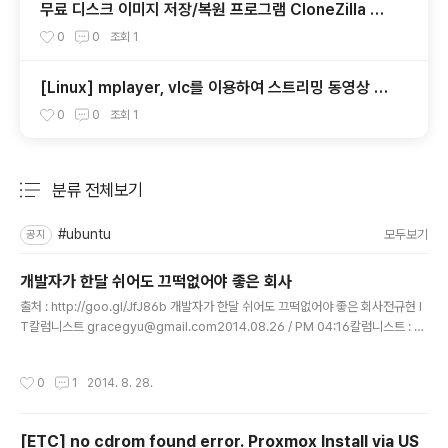
무료 디스크 이미지 저장/복원 프로그램 CloneZilla Liv
e - 1.소개
0
0
조회
1
[Linux] mplayer, vlc를 이용하여 스트리밍 동영상 다
운받기
0
0
조회
1
분류 전체보기
주요 글 목록
#ubuntu
모두보기
공지
개발자가 한달 쉬어도 끄떡없어야 좋은 회사
글 내용
출처 : http://goo.gl/JfJ86b 개발자가 한달 쉬어도 끄떡없어야 좋은 회사전규현 I
T칼럼니스트 gracegyu@gmail.com2014.08.26 / PM 04:16칼럼니스트 : 전
규현이메일gracegyu@gmail.com약력전규현 / gracegyu@gmail.com / 소
프트웨어 컨설팅 회사인 ABC Tech(www.abcswcon.com)의 수석 컨설턴트이
작성시간
0
1
2014. 8. 28.
다. 20년간 한글과컴퓨터 및 안철수연구소에서 소프트웨어를 개발했으며 현재 소프
트웨어공학 컨설턴트로서 수많은 소프트웨어 회사가 글로벌 소프트웨어 회사의 역
량을 갖출 수 있도록 가이드를 하고 있다. 저서는 "소프트웨어 개발의 모든 것"(200
[ETC] no cdrom found error. Proxmox Install via US
8 페가수스)가 있으며 소프트웨어 개발자들이 가장 많이 보는 소프트웨어 공학 블로