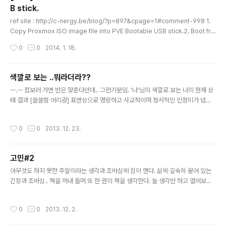
B stick.
그인 www.a..
글 내용
ref site : http://c-nergy.be/blog/?p=897&cpage=1#comment-998 1.
Copy Proxmox ISO image file into PVE Bootable USB stick.2. Boot fro
m USB on debug mode (Type 'debug' when PVE boot: prompt) 3. Ch
작성시간
0
0
2014. 1. 18.
eck Your USB Stick mount statusNormally, you'll see boot prompt
('#') with 'no cdrom found' message.fdisk -l You can see mount statu
s. 4. mount iso image.mount /dev/sdb1 /mnt (note: the /dev/sdb1 repr
색깔로 보는 ..뭐라더라??
esent..
글 내용
ㅡ.ㅡ 점보러 가면 반은 맞춘다던데.. 그런기분임. '나'님의 색깔로 보는 나의 현재 상
태 결과 [쓸쓸함 어리광] 표면상으로 명랑하고 사교적이며 정서적인 인정미가 넘쳐
흐르는 것처럼 보이지만, 마음 한구석에는 누구도 편드는 사람이 없어 혼자 외롭게
지내며, 의지할 이성, 안심하고 어리광부리거나 의존하고 싶은 애정욕구를 갖고 있
작성시간
0
0
2013. 12. 23.
다. 이 색깔이 36번과 함께 선택되면 어느 쪽이 먼저 선택되었는가에 따라 뉘앙스가
좀 달라진다. 고독감, 쓸쓸함이 특히 강하다. [친한 남성이 그리움] 할아버지, 아버지,
형제, 아들, 남편, 친구 등 당신에게 가장 가까운 남성이 당신에게서 멀어져 가는 것
고민#2
같은 일종의 공포심마저 느끼는 상태다. 심하면 그리워지기까지 하여 이런 기분을 이
글 내용
해해 달라는 차원에서 자신이 사랑한 것만큼 상대..
아무것도 하지 못한 주말이라는 생각과 조바심에 잠이 깬다. 삶에 깊숙히 묻어 있는
긴장과 조바심.. 책을 꺼내 들며 또 한 권의 책을 생각한다. 늘 생각만 하고 열어보지
않는, 하지만 가장 중요한. 나는 무엇을 위해, 어디로 달려가고 있는 것일까.
작성시간
0
0
2013. 12. 2.