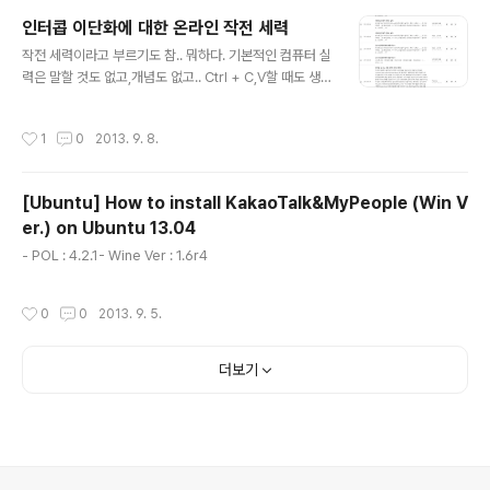
등/하교와 집에서 돌봄에 대해- 아내가 출산하고 나면 제가 아들을 돌보아야 하는데
인터콥 이단화에 대한 온라인 작전 세력
직장과 어린이집 등/하교시간이 맞지 않습니다. 적절한 상황과 환경으로 인도하여 주
글 내용
시기를.
작전 세력이라고 부르기도 참.. 뭐하다. 기본적인 컴퓨터 실
력은 말할 것도 없고,개념도 없고.. Ctrl + C,V할 때도 생각
이나 하고 하는지.. ㅉㅉ.. 단순하게 답도 없이 반복하는 일
을 '삽질'이라고 한다면,생각없이 움직이는 삽질은 '닭질'이
작성시간
1
0
2013. 9. 8.
라고 한다. 애 쓴다.. 애써- 58.125.109.118, 218.38.19
9.112 내가 늬네 함 따볼까? ps : 온김에 광고 함 클릭해주
고.. 좋아요 함 눌러주고 가세요.
[Ubuntu] How to install KakaoTalk&MyPeople (Win V
er.) on Ubuntu 13.04
글 내용
- POL : 4.2.1- Wine Ver : 1.6r4
작성시간
0
0
2013. 9. 5.
더보기