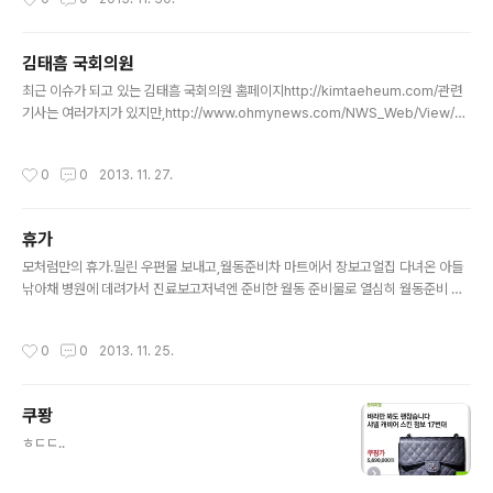
김태흠 국회의원
글 내용
최근 이슈가 되고 있는 김태흠 국회의원 홈페이지http://kimtaeheum.com/관련
기사는 여러가지가 있지만,http://www.ohmynews.com/NWS_Web/View/at
_pg.aspx?CNTN_CD=A0001930582 주요내용 11.26 국회 운영회의 중 다음
과 같은 발언을 했다고 언론에 보도 됨...회의 중 국회 사무처의 청소용역노동자의 직
작성시간
0
0
2013. 11. 27.
영화를 논의하는 과정에서 "이 사람들 무기계약직되면 노동3권 보장돼요. 툭 하면
파업할 텐데 어떻게 관리하려고 그러냐"고 질의해 ... 위 관련기사 링크 말미에 뉴스
사와 전화통화상에서 했다는 말....한 전화통화에서 "노동3권을 부정한 것이 아니"라
휴가
며 "현재 외주 방식에서 직영으로 바뀌면 발생할 수 있는 문제를 제기한 것"이라고
글 내용
말했다. 그는 "현재..
모처럼만의 휴가.밀린 우편물 보내고,월동준비차 마트에서 장보고얼집 다녀온 아들
낚아채 병원에 데려가서 진료보고저녁엔 준비한 월동 준비물로 열심히 월동준비 작
업하고- 몸이 쉬진 못했지만 가족을 위해 알차게 보낸 시간.
작성시간
0
0
2013. 11. 25.
쿠퐝
글 내용
ㅎㄷㄷ..