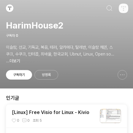
검색하기
티스토리
HarimHouse2
구독자
0
이슬람, 선교, 기독교, 복음, 테러, 알카에다, 탈레반, 이슬람 채권, 스
쿠크, 수쿠크, 인터콥, 최바울, 한국교회, Ubnut, Linux, Open sou
rce, Security
...더보기
구독하기
방명록
신고하기 레이어
열기
인기글
[Linux] Free Visio for Linux - Kivio
0
0
조회
5