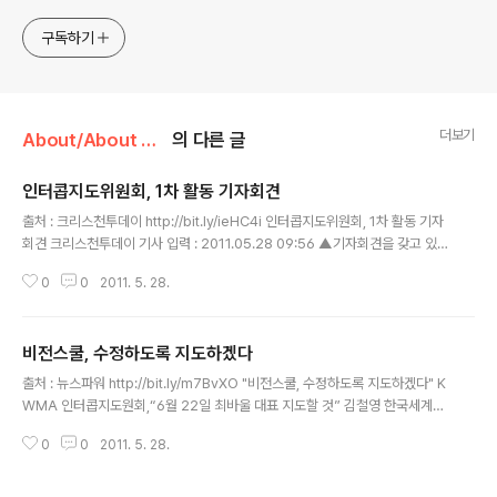
구독하기
더보기
About/About Miss0n
의 다른 글
인터콥지도위원회, 1차 활동 기자회견
글 내용
출처 : 크리스천투데이 http://bit.ly/ieHC4i 인터콥지도위원회, 1차 활동 기자
회견 크리스천투데이 기사 입력 : 2011.05.28 09:56 ▲기자회견을 갖고 있
는 인터콥지도위 관계자들. 왼쪽부터 순서대로 KWMA 한정국 사무총장, GP
0
0
2011. 5. 28.
대표 김병선 선교사, KWMA 양승민 총무. ‘인터콥지도위원회’(위원장 김병선,
이하 위원회)가 27일(금) 오후 2시 GP선교회에서 인터콥선교회(대표 최바울)
지도를 위한 1차 활동에 대해 기자회견을 개최하고, 그동안 진행되어 온 상황을
비전스쿨, 수정하도록 지도하겠다
정리해 전했다. 인터콥은 그들이 운영하는 ‘비전스쿨’ 등으로 인해 최근 미주 지
글 내용
역 목회자들을 중심으로 비판을 받아 왔으며, 심지어는 대표인 최바울 선교사에
출처 : 뉴스파워 http://bit.ly/m7BvXO "비전스쿨, 수정하도록 지도하겠다" K
대해서는 이단성 논란까지 일어났다. 이에 한국세계선교협의회(KWM..
WMA 인터콥지도원회,“6월 22일 최바울 대표 지도할 것” 김철영 한국세계선
교협의회 인터콥지도위원회(위원장 김병선 목사, GP선교회 대표)는 27일 오
0
0
2011. 5. 28.
후 기독언론사들을 초청해“인터콥 선교회 지도를 위한 제1차 활동에 대한 보고
회”가졌다. ▲ KWMA 인터콥지도위원장 김병선 목사(가운데)와 한정국 사무
총장(좌) , 양승민 총무(우) © 코람데오닷컴 예장고신 코람데오닷컴에 따르면,