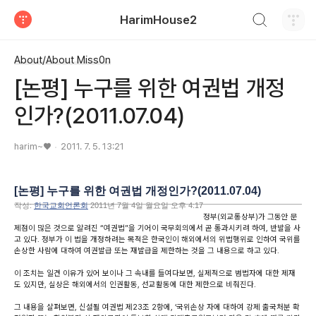
검색하기
HarimHouse2
티스토리
About/About Miss0n
[논평] 누구를 위한 여권법 개정
인가?(2011.07.04)
harim~♥
2011. 7. 5. 13:21
[논평] 누구를 위한 여권법 개정인가?(2011.07.04)
작성:
한국교회언론회
2011년 7월 4일 월요일 오후 4:17
정부(외교통상부)가 그동안 문
제점이 많은 것으로 알려진 “여권법”을 기어이 국무회의에서 곧 통과시키려 하여, 반발을 사
고 있다. 정부가 이 법을 개정하려는 목적은 한국인이 해외에서의 위법행위로 인하여 국위를
손상한 사람에 대하여 여권발급 또는 재발급을 제한하는 것을 그 내용으로 하고 있다.
이 조치는 일견 이유가 있어 보이나 그 속내를 들여다보면, 실제적으로 범법자에 대한 제재
도 있지만, 실상은 해외에서의 인권활동, 선교활동에 대한 제한으로 비춰진다.
그 내용을 살펴보면, 신설될 여권법 제23조 2항에, ‘국위손상 자에 대하여 강제 출국처분 확