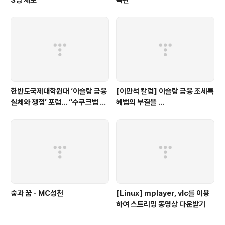
3명 체포
폭탄
한반도국제대학원대 ‘이슬람 금융
[이만석 칼럼] 이슬람 금융 조세특
실체와 쟁점’ 포럼… “수쿠크법 허
혜법의 부결을 ...
용, 이슬람 확장과 맞물려 있어”
숨과 꿈 - MC성천
[Linux] mplayer, vlc를 이용
하여 스트리밍 동영상 다운받기