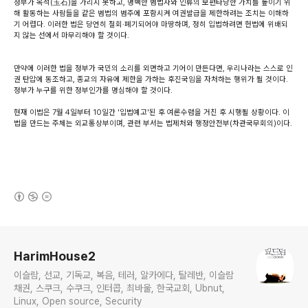
정부가 옥석(玉石)을 가리지 못하고, 명백한 범법자와 인류의 보편타당한 가치를 높이기 위
해 활동하는 사람들을 같은 범법의 범주에 포함시켜 여권발급을 제한하려는 조치는 이해하
기 어렵다. 이러한 법은 당연히 철회·폐기되어야 마땅하며, 정히 입법하려면 헌법에 위배되
지 않는 선에서 마무리해야 할 것이다.
만약에 이러한 법을 정부가 국민의 소리를 외면하고 기어이 만든다면, 우리나라는 스스로 인
권 탄압에 동조하고, 종교의 자유에 제한을 가하는 후진국임을 자처하는 행위가 될 것이다.
정부가 누구를 위한 정부인가를 명심해야 할 것이다.
현재 이법은 7월 4일부터 10일간 '입법예고'된 후 여론수렴을 거친 후 시행될 상황이다. 이
법을 만드는 주체는 외교통상부이며, 관련 부서는 법제처와 행정안전부(차관국무회의)이다.
(새창열림)
로그 정보
HarimHouse2
이슬람, 선교, 기독교, 복음, 테러, 알카에다, 탈레반, 이슬람
채권, 스쿠크, 수쿠크, 인터콥, 최바울, 한국교회, Ubnut,
Linux, Open source, Security