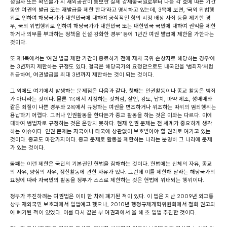
정일자 또는 확인불가 시 재외공관이 통보한 실제 강제출국일로부터 다음 각 호에 따른 기간
동안 여권의 발급 또는 재발급을 제한 한다’라고 명시하고 있는데, 3목에 보면, ‘국외 위법행
위로 인하여 해당국가가 대한민국에 대하여 공식적인 항의·시정·배상·사죄 등을 제기한 경
우, 국외 위법행위로 인하여 해당국가가 대한민국 또는 대한민국 국민에 대하여 권익을 제한
하거나 의무를 부과하는 정책을 신설·강화한 경우’ 등에 1년간 여권 발급에 제한을 가한다는
것이다.
또 제1목에서는 ‘여권 발급 제한 기간이 종료하기 전에 재차 국위 손상자로 해당하는 경우’에
는 3년까지 제한하는 규정도 있다. 결국은 해당국가의 요청만으로도 내국인을 ‘범죄자’처럼
취급하여, 여권발급을 최대 3년까지 제한하는 것이 되는 것이다.
그 외에도 여기에서 발생하는 문제점은 다음과 같다. 첫째는 인권활동이나 종교 활동은 범죄
가 아니라는 것이다. 물론 1목에서 지정하는 것처럼, 살인, 강도, 납치, 마약 제조, 성매매와
같은 죄질이 나쁜 경우와 2목에서 규정하는 여권을 변조하거나 위조하는 따위의 범죄행위는
용납하기 어렵다. 그러나 인권활동을 한다든가 종교 활동을 하는 것은 이와는 다르다. 이에
대하여 범법자로 규정하는 것은 온당치 못하다. 현재 인권 문제는 전 세계가 중요하게 생각
하는 이슈이다. 인권 문제는 자국이나 타국에 상관없이 보호받아야 할 권리로 여기고 있는
것이다. 종교도 마찬가지이다. 종교 문제로 활동을 제한하는 나라는 분명히 그 나라에 문제
가 있는 것이다.
둘째는 이런 제한은 국민의 기본권인 헌법을 침해하는 것이다. 헌법에는 신체의 자유, 종교
의 자유, 양심의 자유, 정신활동에 관한 자유가 있다. 그런데 이를 제한해 달라는 해당국가의
요청에 따라 자국민의 활동을 정부가 스스로 제한하는 것은 헌법에 위배되는 행위이다.
정부가 추진하려는 여권법은 이미 한 차례 폐기된 적이 있다. 이 법은 지난 2009년 외교통
상부 재외국민 보호과에서 입법예고 했으나, 2010년 행정규제개혁위원회에서 철회 권고되
어 폐기된 적이 있었다. 이를 다시 같은 부 여권과에서 올 해 초 입법 추진한 것이다.