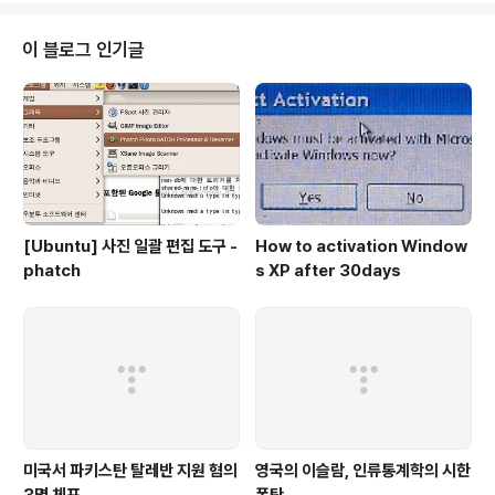
이날 보고회에서는 먼저 인터콥을 지도하게 된 배경을 설명했다. KWMA는 “인
터콥 지난해 KWMA는 인터콥의 KWMA의 모든 활동을 12월까지 정지하는
이 블로그 인기글
조치를 했다가 연초에 풀었는데 미주지역 목회자들로부터 인터콥선교회의 활동
과 미주지역 ..
[Ubuntu] 사진 일괄 편집 도구 -
How to activation Window
phatch
s XP after 30days
미국서 파키스탄 탈레반 지원 혐의
영국의 이슬람, 인류통계학의 시한