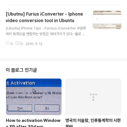
sudo apt-get install gtkpod-aac 3. Prepare for
mount 3-1 install ifuse package sudo apt-get in
[Ubutnu] Furius iConverter - Iphone
stall ifuse 3-2. Create mount point sudo mkdir /
mnt/iphone chown yourid:yourgrp /mnt/iphone
video conversion tool in Ubuntu
글 내용
3-3 mount iphone mount..
[Ubuntu] IPhone Tips - Furious iConverter 우분투
에서 동영상을 변환하는 방법은 여러가지가 있다.-물로 나
는 대부분 잘 알지 못한다- 하지만 이글을 읽는 여러분 중
0
0
2010. 9. 12.
Ubuntu + Iphone의 조합을 갖고 있다면 한번쯤 읽어볼
만 한다. 왜냐면, 편하니까. -0-.. Furius iConverter는
GUI기반의 동영상 변환도구로 FFMpeg등의 프론트-앤
드 라고 보면 될 듯하다. 1. 스크린샷 2. 사용법 위 스크린샷
아래 'Add files, then click Start to convert'. 말대로
이 블로그 인기글
파일을 선택하고 인코딩될 장치의 종류(iphone)를 선택하
고 시작(Start)을 누르면 된다. 3. 단점 - 미드의 경우 자막
과 합쳐지지 않는다.. 원문출처 : http..
How to activation Window
영국의 이슬람, 인류통계학의 시한
s XP after 30days
폭탄