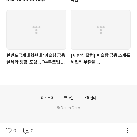
한반도국제대학원대 ‘이슬람 금융
[이만석 칼럼] 이슬람 금융 조세특
실체와 쟁점’ 포럼… “수쿠크법 허
혜법의 부결을 ...
용, 이슬람 확장과 맞물려 있어”
의안내
티스토리
로그인
고객센터
© Daum Corp.
0
0