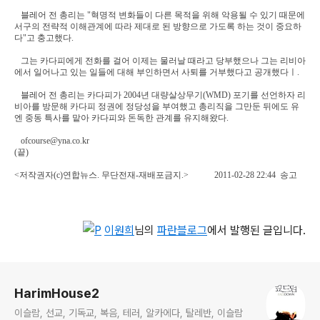
블레어 전 총리는 "혁명적 변화들이 다른 목적을 위해 악용될 수 있기 때문에
서구의 전략적 이해관계에 따라 제대로 된 방향으로 가도록 하는 것이 중요하
다"고 충고했다.
그는 카다피에게 전화를 걸어 이제는 물러날 때라고 당부했으나 그는 리비아
에서 일어나고 있는 일들에 대해 부인하면서 사퇴를 거부했다고 공개했다ㅣ.
블레어 전 총리는 카다피가 2004년 대량살상무기(WMD) 포기를 선언하자 리
비아를 방문해 카다피 정권에 정당성을 부여했고 총리직을 그만둔 뒤에도 유
엔 중동 특사를 맡아 카다피와 돈독한 관계를 유지해왔다.
ofcourse@yna.co.kr
(끝)
<저작권자(c)연합뉴스. 무단전재-재배포금지.> 2011-02-28 22:44 송고
이원희
님의
파란블로그
에서 발행된 글입니다.
로그 정보
HarimHouse2
이슬람, 선교, 기독교, 복음, 테러, 알카에다, 탈레반, 이슬람