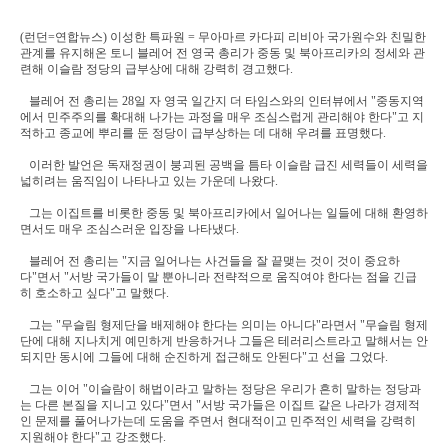
(런던=연합뉴스) 이성한 특파원 = 무아마르 카다피 리비아 국가원수와 친밀한
관계를 유지해온 토니 블레어 전 영국 총리가 중동 및 북아프리카의 정세와 관
련해 이슬람 정당의 급부상에 대해 강력히 경고했다.
블레어 전 총리는 28일 자 영국 일간지 더 타임스와의 인터뷰에서 "중동지역
에서 민주주의를 확대해 나가는 과정을 매우 조심스럽게 관리해야 한다"고 지
적하고 종교에 뿌리를 둔 정당이 급부상하는 데 대해 우려를 표명했다.
이러한 발언은 독재정권이 붕괴된 공백을 틈타 이슬람 급진 세력들이 세력을
넓히려는 움직임이 나타나고 있는 가운데 나왔다.
그는 이집트를 비롯한 중동 및 북아프리카에서 일어나는 일들에 대해 환영하
면서도 매우 조심스러운 입장을 나타냈다.
블레어 전 총리는 "지금 일어나는 사건들을 잘 끝맺는 것이 것이 중요하
다"면서 "서방 국가들이 말 뿐아니라 전략적으로 움직여야 한다는 점을 긴급
히 호소하고 싶다"고 말했다.
그는 "무슬림 형제단을 배제해야 한다는 의미는 아니다"라면서 "무슬림 형제
단에 대해 지나치게 예민하게 반응하거나 그들은 테러리스트라고 말해서는 안
되지만 동시에 그들에 대해 순진하게 접근해도 안된다"고 선을 그었다.
그는 이어 "이슬람이 해법이라고 말하는 정당은 우리가 흔히 말하는 정당과
는 다른 본질을 지니고 있다"면서 "서방 국가들은 이집트 같은 나라가 경제적
인 문제를 풀어나가는데 도움을 주면서 현대적이고 민주적인 세력을 강력히
지원해야 한다"고 강조했다.