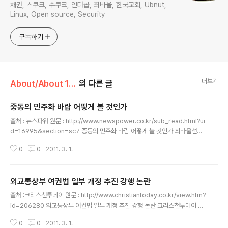
채권, 스쿠크, 수쿠크, 인터콥, 최바울, 한국교회, Ubnut,
Linux, Open source, Security
구독하기
더보기
About/About 1slam
의 다른 글
중동의 민주화 바람 어떻게 볼 것인가
글 내용
출처 : 뉴스파워 원문 : http://www.newspower.co.kr/sub_read.html?ui
d=16995&section=sc7 중동의 민주화 바람 어떻게 볼 것인가 최바울선교
사(인터콥 대표) 최바울 최근 중동에서 민주화 바람이 일고 있다. 튀니즈에서 대
0
0
2011. 3. 1.
통령을 추출하면서 시작된 민주화 바람은 요르단, 이집트, 수단 등지로 확산되
는 모양이다. 이 때문에 사우디아라비아 왕정도 긴장하고 있다고 한다. 일부 언
론에서는 이러한 민주화 운동이 작년에 이란에서 발발한 민주화 운동이나 과거
외교통상부 여권법 일부 개정 추진 강행 논란
이라크에서 사담 후세인을 추출한 것과 동일 선상에서 설명하기도 한다. 국내에
글 내용
서는 과거 우리나라 민주화 운동을 연상하는 사람들도 있는 것 같다. 그러나 이
출처 :크리스천투데이 원문 : http://www.christiantoday.co.kr/view.htm?
러한 관점은 이슬람세계를 잘 이해하지 못한 데서 기인한 것으로 엄청 ..
id=206280 외교통상부 여권법 일부 개정 추진 강행 논란 크리스천투데이 송
경호 기자 khsong@chtoday.co.kr 송경호 기자의 다른 기사 보기 기사 입력
0
0
2011. 3. 1.
: 2010.01.16 18:11 과잉금지원칙은 충족… 국위손상방지를 위해서는 불가피